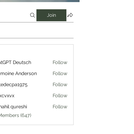
Join
tGPT Deutsch
Follow
rmoine Anderson
Follow
tedecpa1975
Follow
cpa1975
xcvxvx
Follow
ahil qureshi
Follow
 Members (647)