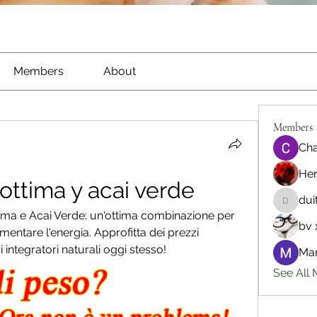
Members
About
Members
Cha
He
 ottima y acai verde
dui
duitede
ttima e Acai Verde: un'ottima combinazione per 
bv 
mentare l'energia. Approfitta dei prezzi 
i integratori naturali oggi stesso!
Man
See All