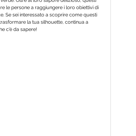
i verde. Oltre al loro sapore delizioso, questi 
re le persone a raggiungere i loro obiettivi di 
e. Se sei interessato a scoprire come questi 
trasformare la tua silhouette, continua a 
he c'è da sapere!